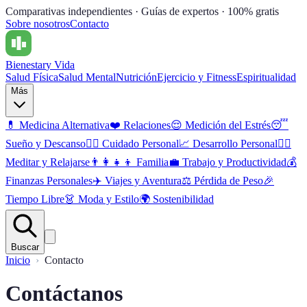
Comparativas independientes · Guías de expertos · 100% gratis
Sobre nosotros
Contacto
Bienestar
y Vida
Salud Física
Salud Mental
Nutrición
Ejercicio y Fitness
Espiritualidad
Más
💊
Medicina Alternativa
❤️
Relaciones
😌
Medición del Estrés
😴
Sueño y Descanso
🧖‍♀️
Cuidado Personal
📈
Desarrollo Personal
🧘‍♂️
Meditar y Relajarse
👨‍👩‍👧‍👦
Familia
💼
Trabajo y Productividad
💰
Finanzas Personales
✈️
Viajes y Aventura
⚖️
Pérdida de Peso
🎉
Tiempo Libre
👗
Moda y Estilo
🌍
Sostenibilidad
Buscar
Inicio
Contacto
Contáctanos