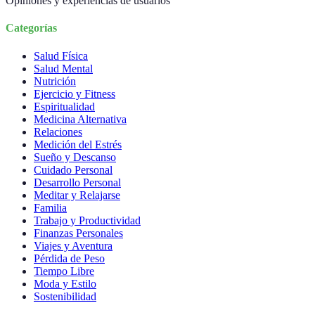
Opiniones y experiencias de usuarios
Categorías
Salud Física
Salud Mental
Nutrición
Ejercicio y Fitness
Espiritualidad
Medicina Alternativa
Relaciones
Medición del Estrés
Sueño y Descanso
Cuidado Personal
Desarrollo Personal
Meditar y Relajarse
Familia
Trabajo y Productividad
Finanzas Personales
Viajes y Aventura
Pérdida de Peso
Tiempo Libre
Moda y Estilo
Sostenibilidad