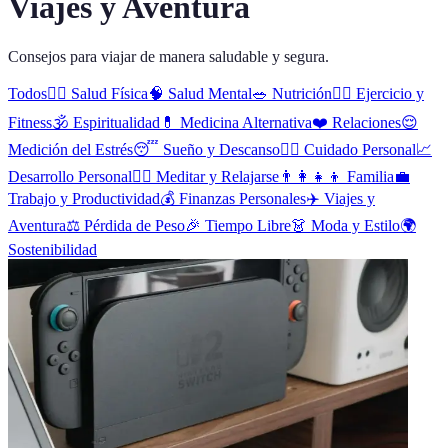
Viajes y Aventura
Consejos para viajar de manera saludable y segura.
Todos
🏋️‍♂️
Salud Física
🧠
Salud Mental
🥗
Nutrición
🏃‍♀️
Ejercicio y
Fitness
🕉️
Espiritualidad
💊
Medicina Alternativa
❤️
Relaciones
😌
Medición del Estrés
😴
Sueño y Descanso
🧖‍♀️
Cuidado Personal
📈
Desarrollo Personal
🧘‍♂️
Meditar y Relajarse
👨‍👩‍👧‍👦
Familia
💼
Trabajo y Productividad
💰
Finanzas Personales
✈️
Viajes y
Aventura
⚖️
Pérdida de Peso
🎉
Tiempo Libre
👗
Moda y Estilo
🌍
Sostenibilidad