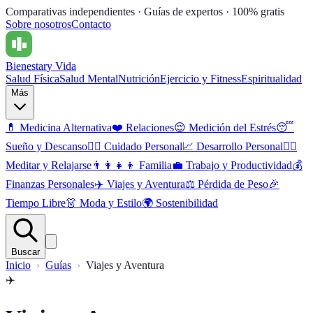
Comparativas independientes · Guías de expertos · 100% gratis
Sobre nosotros
Contacto
Bienestar
y Vida
Salud Física
Salud Mental
Nutrición
Ejercicio y Fitness
Espiritualidad
Más
💊
Medicina Alternativa
❤️
Relaciones
😌
Medición del Estrés
😴
Sueño y Descanso
🧖‍♀️
Cuidado Personal
📈
Desarrollo Personal
🧘‍♂️
Meditar y Relajarse
👨‍👩‍👧‍👦
Familia
💼
Trabajo y Productividad
💰
Finanzas Personales
✈️
Viajes y Aventura
⚖️
Pérdida de Peso
🎉
Tiempo Libre
👗
Moda y Estilo
🌍
Sostenibilidad
Buscar
Inicio
Guías
Viajes y Aventura
✈️