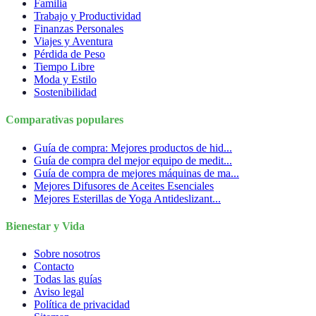
Familia
Trabajo y Productividad
Finanzas Personales
Viajes y Aventura
Pérdida de Peso
Tiempo Libre
Moda y Estilo
Sostenibilidad
Comparativas populares
Guía de compra: Mejores productos de hid...
Guía de compra del mejor equipo de medit...
Guía de compra de mejores máquinas de ma...
Mejores Difusores de Aceites Esenciales
Mejores Esterillas de Yoga Antideslizant...
Bienestar y Vida
Sobre nosotros
Contacto
Todas las guías
Aviso legal
Política de privacidad