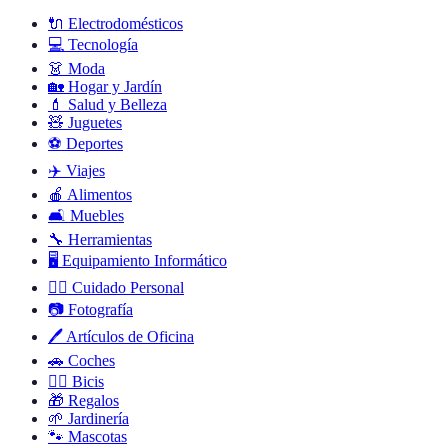
🔌
Electrodomésticos
💻
Tecnología
👗
Moda
🏡
Hogar y Jardín
💄
Salud y Belleza
🧸
Juguetes
⚽
Deportes
✈️
Viajes
🍎
Alimentos
🛋️
Muebles
🔧
Herramientas
🖥️
Equipamiento Informático
🧖‍♂️
Cuidado Personal
📷
Fotografía
🖊️
Artículos de Oficina
🚗
Coches
🚴‍♂️
Bicis
🎁
Regalos
🌱
Jardinería
🐾
Mascotas