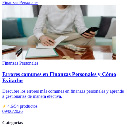
Finanzas Personales
Finanzas Personales
Errores comunes en Finanzas Personales y Cómo
Evitarlos
Descubre los errores más comunes en finanzas personales y aprende
a gestionarlas de manera efectiva.
★
4.6
/5
4
productos
09/06/2026
Categorías