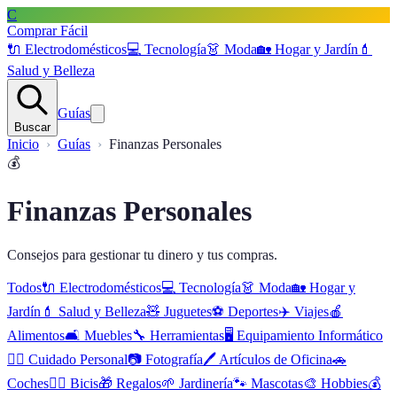
C
Comprar Fácil
🔌
Electrodomésticos
💻
Tecnología
👗
Moda
🏡
Hogar y Jardín
💄
Salud y Belleza
Guías
Buscar
Inicio
Guías
Finanzas Personales
💰
Finanzas Personales
Consejos para gestionar tu dinero y tus compras.
Todos
🔌
Electrodomésticos
💻
Tecnología
👗
Moda
🏡
Hogar y
Jardín
💄
Salud y Belleza
🧸
Juguetes
⚽
Deportes
✈️
Viajes
🍎
Alimentos
🛋️
Muebles
🔧
Herramientas
🖥️
Equipamiento Informático
🧖‍♂️
Cuidado Personal
📷
Fotografía
🖊️
Artículos de Oficina
🚗
Coches
🚴‍♂️
Bicis
🎁
Regalos
🌱
Jardinería
🐾
Mascotas
🎨
Hobbies
💰