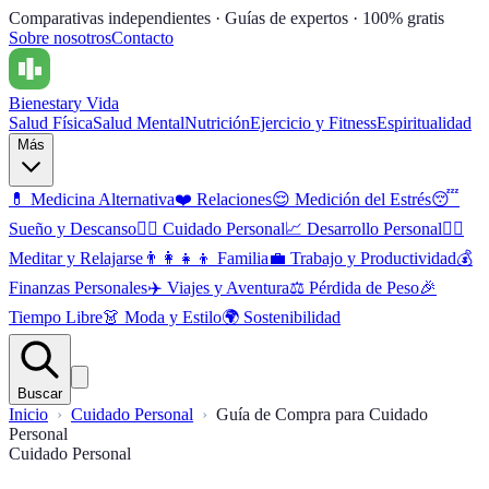
Comparativas independientes · Guías de expertos · 100% gratis
Sobre nosotros
Contacto
Bienestar
y Vida
Salud Física
Salud Mental
Nutrición
Ejercicio y Fitness
Espiritualidad
Más
💊
Medicina Alternativa
❤️
Relaciones
😌
Medición del Estrés
😴
Sueño y Descanso
🧖‍♀️
Cuidado Personal
📈
Desarrollo Personal
🧘‍♂️
Meditar y Relajarse
👨‍👩‍👧‍👦
Familia
💼
Trabajo y Productividad
💰
Finanzas Personales
✈️
Viajes y Aventura
⚖️
Pérdida de Peso
🎉
Tiempo Libre
👗
Moda y Estilo
🌍
Sostenibilidad
Buscar
Inicio
Cuidado Personal
Guía de Compra para Cuidado
Personal
Cuidado Personal