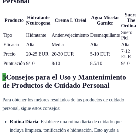
Personal
Suer
Hidratante
Agua Micelar
Producto
Crema L'Oréal
The
Neutrogena
Garnier
Ordina
Suero
Tipo
Hidratante
Antienvejecimiento
Desmaquillante
Piel
Eficacia
Alta
Media
Alta
Alta
7-12
Precio
20-25 EUR
20-30 EUR
5-10 EUR
EUR
Puntuación
9/10
8/10
8.5/10
9/10
5
Consejos para el Uso y Mantenimiento
de Productos de Cuidado Personal
Para obtener los mejores resultados de tus productos de cuidado
personal, sigue estos consejos:
Rutina Diaria
: Establece una rutina diaria de cuidado que
incluya limpieza, tonificación e hidratación. Esto ayuda a