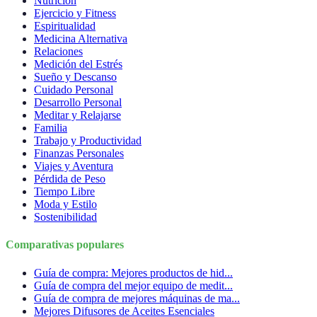
Nutrición
Ejercicio y Fitness
Espiritualidad
Medicina Alternativa
Relaciones
Medición del Estrés
Sueño y Descanso
Cuidado Personal
Desarrollo Personal
Meditar y Relajarse
Familia
Trabajo y Productividad
Finanzas Personales
Viajes y Aventura
Pérdida de Peso
Tiempo Libre
Moda y Estilo
Sostenibilidad
Comparativas populares
Guía de compra: Mejores productos de hid...
Guía de compra del mejor equipo de medit...
Guía de compra de mejores máquinas de ma...
Mejores Difusores de Aceites Esenciales